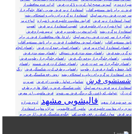
شیرازه دوزی
آموزش صحیح لول کردن و تا کردن فرش
اثرات عدم محافظت از
فرش در برابر تابش مستقیم آفتاب
استفاده از ترمز فرش بهترین راهکار جلوگیری از
سر خوردن فرش روی سرامیک
استفاده از دو گره برای زیبایی و استحکام ریشه
اصول استفاده از ترمز فرش
افزایش مقاومت حاشیه فرش با شیرازه
انواع ترمز
فرش
انواع شیرازه برای حاشیه فرش
اهمیت استفاده از ترمز فرش
اهمیت
استفاده از دو گره ریشه
تاثیرات مخرب رطوبت بر فرش
ترمیم شیرازه فرش
جلوگیری از سر خوردن فرش روی سرامیک
راه حل های محافظت از فرش در برابر
تابش مستقیم آفتاب
راهنمای آموزش محافظت از فرش در برابر تابش مستقیم آفتاب
راهنمای استفاده از انواع ترمز فرش
راهنمای اصولی جمع کردن فرش
راهنمای انجام
دو گره ریشه فرش
راهنمای بسته بندی فرش دستباف
راهنمای بسته بندی فرش
ماشینی
راهنمای جلوگیری از بیدخوردگی فرش
راهنمای جلوگیری از رطوبت فرش
راهنمای جلوگیری از سر خوردن فرش
راهنمای خشک کردن فرش شسته
راهنمای
کامل حفظ و نگهداری فرش از رطوبت
راهنمایی برطرف کردن شکستگی فرش
رنگ
نخ در استفاده از دو گره برای زیبایی و استحکام ریشه
روش رفع شکستگی فرش
شستشوی فرش
شناسایی عوامل رطوبت زای فرش
ضرورت
استفاده از ترمز فرش روی سرامیک
علت شکستگی فرش و راهکار هاری برطرف
کردن آن
عواملی که باعث رنگ پریدگی فرش می شوند
فرش ماشینی را در معرض
قالیشویی مشهد
نور خورشید قرار ندهید
لزوم شیرازه
دوزی برای مقا.مت حاشیه فرش
ماشین آلات قالیشویی
مزایا و معایب استفاده از
ترمز فرش
موارد کمکی در رفع رطوبت کف
چگونه شکستگی فرش را از بین ببریم