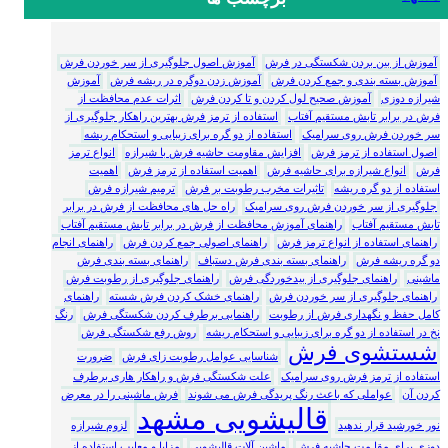
آموزش از بین بردن شکستگی در فرش
آموزش اصول جلوگیری از سر خوردن فرش
آموزش بسته بندی و جمع کردن فرش
آموزش زدن دوگره در ریشه فرش
آموزش
شیرازه دوزی
آموزش صحیح لول کردن و تا کردن فرش
اثرات عدم محافظت از
فرش در برابر تابش مستقیم آفتاب
استفاده از ترمز فرش بهترین راهکار جلوگیری از
سر خوردن فرش روی سرامیک
استفاده از دو گره برای زیبایی و استحکام ریشه
اصول استفاده از ترمز فرش
افزایش مقاومت حاشیه فرش با شیرازه
انواع ترمز
فرش
انواع شیرازه برای حاشیه فرش
اهمیت استفاده از ترمز فرش
اهمیت
استفاده از دو گره ریشه
تاثیرات مخرب رطوبت بر فرش
ترمیم شیرازه فرش
جلوگیری از سر خوردن فرش روی سرامیک
راه حل های محافظت از فرش در برابر
تابش مستقیم آفتاب
راهنمای آموزش محافظت از فرش در برابر تابش مستقیم آفتاب
راهنمای استفاده از انواع ترمز فرش
راهنمای اصولی جمع کردن فرش
راهنمای انجام
دو گره ریشه فرش
راهنمای بسته بندی فرش دستباف
راهنمای بسته بندی فرش
ماشینی
راهنمای جلوگیری از بیدخوردگی فرش
راهنمای جلوگیری از رطوبت فرش
راهنمای جلوگیری از سر خوردن فرش
راهنمای خشک کردن فرش شسته
راهنمای
کامل حفظ و نگهداری فرش از رطوبت
راهنمایی برطرف کردن شکستگی فرش
رنگ
نخ در استفاده از دو گره برای زیبایی و استحکام ریشه
روش رفع شکستگی فرش
شستشوی فرش
شناسایی عوامل رطوبت زای فرش
ضرورت
استفاده از ترمز فرش روی سرامیک
علت شکستگی فرش و راهکار هاری برطرف
کردن آن
عواملی که باعث رنگ پریدگی فرش می شوند
فرش ماشینی را در معرض
قالیشویی مشهد
نور خورشید قرار ندهید
لزوم شیرازه
دوزی برای مقا.مت حاشیه فرش
ماشین آلات قالیشویی
مزایا و معایب استفاده از