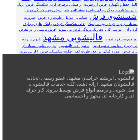
کامل حفظ و نگهداری فرش از رطوبت
راهنمایی برطرف کردن شکستگی فرش
رنگ
نخ در استفاده از دو گره برای زیبایی و استحکام ریشه
روش رفع شکستگی فرش
شستشوی فرش
شناسایی عوامل رطوبت زای فرش
ضرورت
استفاده از ترمز فرش روی سرامیک
علت شکستگی فرش و راهکار هاری برطرف
کردن آن
عواملی که باعث رنگ پریدگی فرش می شوند
فرش ماشینی را در معرض
قالیشویی مشهد
نور خورشید قرار ندهید
لزوم شیرازه
دوزی برای مقا.مت حاشیه فرش
ماشین آلات قالیشویی
مزایا و معایب استفاده از
ترمز فرش
موارد کمکی در رفع رطوبت کف
چگونه شکستگی فرش را از بین ببریم
قالیشویی ابریشم خراسان مشهد، عضو رسمی اتحادیه
قالیشویان مشهد، ارائه دهنده کلیه خدمات قالیشویی،
مبل شویی و ترمیم انواع فرش توسط نیروی کار حرفه
ای و کارخانه ای مجهز و اختصاصی.