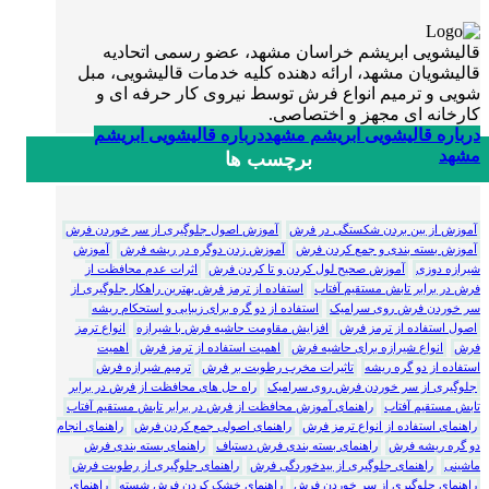
قالیشویی ابریشم خراسان مشهد، عضو رسمی اتحادیه
قالیشویان مشهد، ارائه دهنده کلیه خدمات قالیشویی، مبل
شویی و ترمیم انواع فرش توسط نیروی کار حرفه ای و
کارخانه ای مجهز و اختصاصی.
درباره قالیشویی ابریشم مشهد
درباره قالیشویی ابریشم
مشهد
برچسب ها
آموزش از بین بردن شکستگی در فرش
آموزش اصول جلوگیری از سر خوردن فرش
آموزش بسته بندی و جمع کردن فرش
آموزش زدن دوگره در ریشه فرش
آموزش
شیرازه دوزی
آموزش صحیح لول کردن و تا کردن فرش
اثرات عدم محافظت از
فرش در برابر تابش مستقیم آفتاب
استفاده از ترمز فرش بهترین راهکار جلوگیری از
سر خوردن فرش روی سرامیک
استفاده از دو گره برای زیبایی و استحکام ریشه
اصول استفاده از ترمز فرش
افزایش مقاومت حاشیه فرش با شیرازه
انواع ترمز
فرش
انواع شیرازه برای حاشیه فرش
اهمیت استفاده از ترمز فرش
اهمیت
استفاده از دو گره ریشه
تاثیرات مخرب رطوبت بر فرش
ترمیم شیرازه فرش
جلوگیری از سر خوردن فرش روی سرامیک
راه حل های محافظت از فرش در برابر
تابش مستقیم آفتاب
راهنمای آموزش محافظت از فرش در برابر تابش مستقیم آفتاب
راهنمای استفاده از انواع ترمز فرش
راهنمای اصولی جمع کردن فرش
راهنمای انجام
دو گره ریشه فرش
راهنمای بسته بندی فرش دستباف
راهنمای بسته بندی فرش
ماشینی
راهنمای جلوگیری از بیدخوردگی فرش
راهنمای جلوگیری از رطوبت فرش
راهنمای جلوگیری از سر خوردن فرش
راهنمای خشک کردن فرش شسته
راهنمای