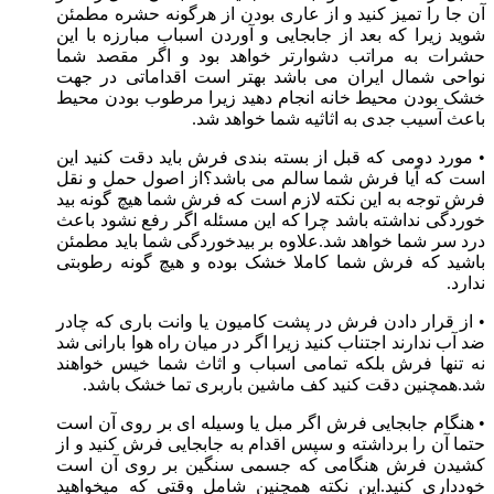
آن جا را تمیز کنید و از عاری بودن از هرگونه حشره مطمئن
شوید زیرا که بعد از جابجایی و آوردن اسباب مبارزه با این
حشرات به مراتب دشوارتر خواهد بود و اگر مقصد شما
نواحی شمال ایران می باشد بهتر است اقداماتی در جهت
خشک بودن محیط خانه انجام دهید زیرا مرطوب بودن محیط
باعث آسیب جدی به اثاثیه شما خواهد شد.
• مورد دومی که قبل از بسته بندی فرش باید دقت کنید این
است که آیا فرش شما سالم می باشد؟از اصول حمل و نقل
فرش توجه به این نکته لازم است که فرش شما هیچ گونه بید
خوردگی نداشته باشد چرا که این مسئله اگر رفع نشود باعث
درد سر شما خواهد شد.علاوه بر بیدخوردگی شما باید مطمئن
باشید که فرش شما کاملا خشک بوده و هیچ گونه رطوبتی
ندارد.
• از قرار دادن فرش در پشت کامیون یا وانت باری که چادر
ضد آب ندارند اجتناب کنید زیرا اگر در میان راه هوا بارانی شد
نه تنها فرش بلکه تمامی اسباب و اثاث شما خیس خواهند
شد.همچنین دقت کنید کف ماشین باربری تما خشک باشد.
• هنگام جابجایی فرش اگر مبل یا وسیله ای بر روی آن است
حتما آن را برداشته و سپس اقدام به جابجایی فرش کنید و از
کشیدن فرش هنگامی که جسمی سنگین بر روی آن است
خودداری کنید.این نکته همچنین شامل وقتی که میخواهید