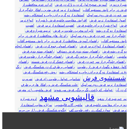
شیرازه دوزی
آموزش صحیح لول کردن و تا کردن فرش
اثرات عدم محافظت از
فرش در برابر تابش مستقیم آفتاب
استفاده از ترمز فرش بهترین راهکار جلوگیری از
سر خوردن فرش روی سرامیک
استفاده از دو گره برای زیبایی و استحکام ریشه
اصول استفاده از ترمز فرش
افزایش مقاومت حاشیه فرش با شیرازه
انواع ترمز
فرش
انواع شیرازه برای حاشیه فرش
اهمیت استفاده از ترمز فرش
اهمیت
استفاده از دو گره ریشه
تاثیرات مخرب رطوبت بر فرش
ترمیم شیرازه فرش
جلوگیری از سر خوردن فرش روی سرامیک
راه حل های محافظت از فرش در برابر
تابش مستقیم آفتاب
راهنمای آموزش محافظت از فرش در برابر تابش مستقیم آفتاب
راهنمای استفاده از انواع ترمز فرش
راهنمای اصولی جمع کردن فرش
راهنمای انجام
دو گره ریشه فرش
راهنمای بسته بندی فرش دستباف
راهنمای بسته بندی فرش
ماشینی
راهنمای جلوگیری از بیدخوردگی فرش
راهنمای جلوگیری از رطوبت فرش
راهنمای جلوگیری از سر خوردن فرش
راهنمای خشک کردن فرش شسته
راهنمای
کامل حفظ و نگهداری فرش از رطوبت
راهنمایی برطرف کردن شکستگی فرش
رنگ
نخ در استفاده از دو گره برای زیبایی و استحکام ریشه
روش رفع شکستگی فرش
شستشوی فرش
شناسایی عوامل رطوبت زای فرش
ضرورت
استفاده از ترمز فرش روی سرامیک
علت شکستگی فرش و راهکار هاری برطرف
کردن آن
عواملی که باعث رنگ پریدگی فرش می شوند
فرش ماشینی را در معرض
قالیشویی مشهد
نور خورشید قرار ندهید
لزوم شیرازه
دوزی برای مقا.مت حاشیه فرش
ماشین آلات قالیشویی
مزایا و معایب استفاده از
ترمز فرش
موارد کمکی در رفع رطوبت کف
چگونه شکستگی فرش را از بین ببریم