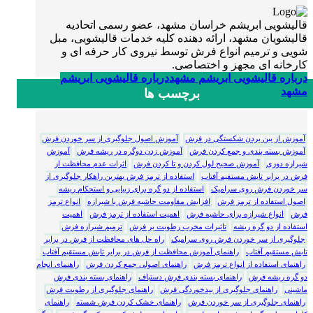
قالیشویی ابریشم خراسان مشهد، عضو رسمی اتحادیه
قالیشویان مشهد، ارائه دهنده کلیه خدمات قالیشویی، مبل
شویی و ترمیم انواع فرش توسط نیروی کار حرفه ای و
کارخانه ای مجهز و اختصاصی.
درباره قالیشویی ابریشم مشهد
درباره قالیشویی ابریشم
مشهد
برچسب ها
آموزش از بین بردن شکستگی در فرش
آموزش اصول جلوگیری از سر خوردن فرش
آموزش بسته بندی و جمع کردن فرش
آموزش زدن دوگره در ریشه فرش
آموزش
شیرازه دوزی
آموزش صحیح لول کردن و تا کردن فرش
اثرات عدم محافظت از
فرش در برابر تابش مستقیم آفتاب
استفاده از ترمز فرش بهترین راهکار جلوگیری از
سر خوردن فرش روی سرامیک
استفاده از دو گره برای زیبایی و استحکام ریشه
اصول استفاده از ترمز فرش
افزایش مقاومت حاشیه فرش با شیرازه
انواع ترمز
فرش
انواع شیرازه برای حاشیه فرش
اهمیت استفاده از ترمز فرش
اهمیت
استفاده از دو گره ریشه
تاثیرات مخرب رطوبت بر فرش
ترمیم شیرازه فرش
جلوگیری از سر خوردن فرش روی سرامیک
راه حل های محافظت از فرش در برابر
تابش مستقیم آفتاب
راهنمای آموزش محافظت از فرش در برابر تابش مستقیم آفتاب
راهنمای استفاده از انواع ترمز فرش
راهنمای اصولی جمع کردن فرش
راهنمای انجام
دو گره ریشه فرش
راهنمای بسته بندی فرش دستباف
راهنمای بسته بندی فرش
ماشینی
راهنمای جلوگیری از بیدخوردگی فرش
راهنمای جلوگیری از رطوبت فرش
راهنمای جلوگیری از سر خوردن فرش
راهنمای خشک کردن فرش شسته
راهنمای