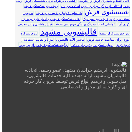
کامل حفظ و نگهداری فرش از رطوبت
راهنمایی برطرف کردن شکستگی فرش
رنگ
نخ در استفاده از دو گره برای زیبایی و استحکام ریشه
روش رفع شکستگی فرش
شستشوی فرش
شناسایی عوامل رطوبت زای فرش
ضرورت
استفاده از ترمز فرش روی سرامیک
علت شکستگی فرش و راهکار هاری برطرف
کردن آن
عواملی که باعث رنگ پریدگی فرش می شوند
فرش ماشینی را در معرض
قالیشویی مشهد
نور خورشید قرار ندهید
لزوم شیرازه
دوزی برای مقا.مت حاشیه فرش
ماشین آلات قالیشویی
مزایا و معایب استفاده از
ترمز فرش
موارد کمکی در رفع رطوبت کف
چگونه شکستگی فرش را از بین ببریم
قالیشویی ابریشم خراسان مشهد، عضو رسمی اتحادیه
قالیشویان مشهد، ارائه دهنده کلیه خدمات قالیشویی،
مبل شویی و ترمیم انواع فرش توسط نیروی کار حرفه
ای و کارخانه ای مجهز و اختصاصی.