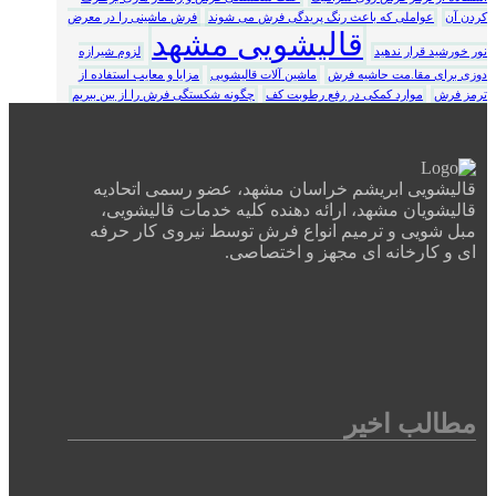
کردن آن
عواملی که باعث رنگ پریدگی فرش می شوند
فرش ماشینی را در معرض
قالیشویی مشهد
نور خورشید قرار ندهید
لزوم شیرازه
دوزی برای مقا.مت حاشیه فرش
ماشین آلات قالیشویی
مزایا و معایب استفاده از
ترمز فرش
موارد کمکی در رفع رطوبت کف
چگونه شکستگی فرش را از بین ببریم
قالیشویی ابریشم خراسان مشهد، عضو رسمی اتحادیه
قالیشویان مشهد، ارائه دهنده کلیه خدمات قالیشویی،
مبل شویی و ترمیم انواع فرش توسط نیروی کار حرفه
ای و کارخانه ای مجهز و اختصاصی.
مطالب اخیر