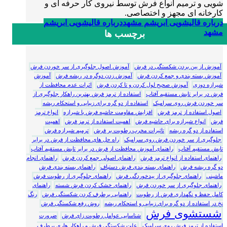
شویی و ترمیم انواع فرش توسط نیروی کار حرفه ای و
کارخانه ای مجهز و اختصاصی.
درباره قالیشویی ابریشم مشهد
درباره قالیشویی ابریشم
مشهد
برچسب ها
آموزش از بین بردن شکستگی در فرش
آموزش اصول جلوگیری از سر خوردن فرش
آموزش بسته بندی و جمع کردن فرش
آموزش زدن دوگره در ریشه فرش
آموزش
شیرازه دوزی
آموزش صحیح لول کردن و تا کردن فرش
اثرات عدم محافظت از
فرش در برابر تابش مستقیم آفتاب
استفاده از ترمز فرش بهترین راهکار جلوگیری از
سر خوردن فرش روی سرامیک
استفاده از دو گره برای زیبایی و استحکام ریشه
اصول استفاده از ترمز فرش
افزایش مقاومت حاشیه فرش با شیرازه
انواع ترمز
فرش
انواع شیرازه برای حاشیه فرش
اهمیت استفاده از ترمز فرش
اهمیت
استفاده از دو گره ریشه
تاثیرات مخرب رطوبت بر فرش
ترمیم شیرازه فرش
جلوگیری از سر خوردن فرش روی سرامیک
راه حل های محافظت از فرش در برابر
تابش مستقیم آفتاب
راهنمای آموزش محافظت از فرش در برابر تابش مستقیم آفتاب
راهنمای استفاده از انواع ترمز فرش
راهنمای اصولی جمع کردن فرش
راهنمای انجام
دو گره ریشه فرش
راهنمای بسته بندی فرش دستباف
راهنمای بسته بندی فرش
ماشینی
راهنمای جلوگیری از بیدخوردگی فرش
راهنمای جلوگیری از رطوبت فرش
راهنمای جلوگیری از سر خوردن فرش
راهنمای خشک کردن فرش شسته
راهنمای
کامل حفظ و نگهداری فرش از رطوبت
راهنمایی برطرف کردن شکستگی فرش
رنگ
نخ در استفاده از دو گره برای زیبایی و استحکام ریشه
روش رفع شکستگی فرش
شستشوی فرش
شناسایی عوامل رطوبت زای فرش
ضرورت
استفاده از ترمز فرش روی سرامیک
علت شکستگی فرش و راهکار هاری برطرف