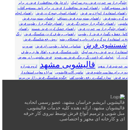
جلوگیری از سر خوردن فرش روی سرامیک
راه حل های محافظت از فرش در برابر
تابش مستقیم آفتاب
راهنمای آموزش محافظت از فرش در برابر تابش مستقیم آفتاب
راهنمای استفاده از انواع ترمز فرش
راهنمای اصولی جمع کردن فرش
راهنمای انجام
دو گره ریشه فرش
راهنمای بسته بندی فرش دستباف
راهنمای بسته بندی فرش
ماشینی
راهنمای جلوگیری از بیدخوردگی فرش
راهنمای جلوگیری از رطوبت فرش
راهنمای جلوگیری از سر خوردن فرش
راهنمای خشک کردن فرش شسته
راهنمای
کامل حفظ و نگهداری فرش از رطوبت
راهنمایی برطرف کردن شکستگی فرش
رنگ
نخ در استفاده از دو گره برای زیبایی و استحکام ریشه
روش رفع شکستگی فرش
شستشوی فرش
شناسایی عوامل رطوبت زای فرش
ضرورت
استفاده از ترمز فرش روی سرامیک
علت شکستگی فرش و راهکار هاری برطرف
کردن آن
عواملی که باعث رنگ پریدگی فرش می شوند
فرش ماشینی را در معرض
قالیشویی مشهد
نور خورشید قرار ندهید
لزوم شیرازه
دوزی برای مقا.مت حاشیه فرش
ماشین آلات قالیشویی
مزایا و معایب استفاده از
ترمز فرش
موارد کمکی در رفع رطوبت کف
چگونه شکستگی فرش را از بین ببریم
قالیشویی ابریشم خراسان مشهد، عضو رسمی اتحادیه
قالیشویان مشهد، ارائه دهنده کلیه خدمات قالیشویی،
مبل شویی و ترمیم انواع فرش توسط نیروی کار حرفه
ای و کارخانه ای مجهز و اختصاصی.