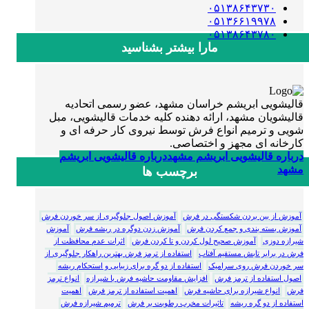
۰۵۱۳۸۶۴۳۷۳۰
۰۵۱۳۶۶۱۹۹۷۸
۰۵۱۳۸۶۴۳۷۸۰
مارا بیشتر بشناسید
قالیشویی ابریشم خراسان مشهد، عضو رسمی اتحادیه
قالیشویان مشهد، ارائه دهنده کلیه خدمات قالیشویی، مبل
شویی و ترمیم انواع فرش توسط نیروی کار حرفه ای و
کارخانه ای مجهز و اختصاصی.
درباره قالیشویی ابریشم مشهد
درباره قالیشویی ابریشم
مشهد
برچسب ها
آموزش از بین بردن شکستگی در فرش
آموزش اصول جلوگیری از سر خوردن فرش
آموزش بسته بندی و جمع کردن فرش
آموزش زدن دوگره در ریشه فرش
آموزش
شیرازه دوزی
آموزش صحیح لول کردن و تا کردن فرش
اثرات عدم محافظت از
فرش در برابر تابش مستقیم آفتاب
استفاده از ترمز فرش بهترین راهکار جلوگیری از
سر خوردن فرش روی سرامیک
استفاده از دو گره برای زیبایی و استحکام ریشه
اصول استفاده از ترمز فرش
افزایش مقاومت حاشیه فرش با شیرازه
انواع ترمز
فرش
انواع شیرازه برای حاشیه فرش
اهمیت استفاده از ترمز فرش
اهمیت
استفاده از دو گره ریشه
تاثیرات مخرب رطوبت بر فرش
ترمیم شیرازه فرش