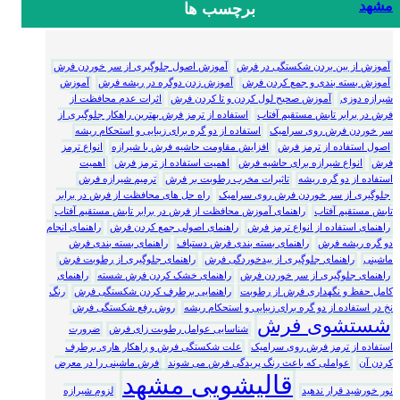
مشهد
برچسب ها
آموزش از بین بردن شکستگی در فرش
آموزش اصول جلوگیری از سر خوردن فرش
آموزش بسته بندی و جمع کردن فرش
آموزش زدن دوگره در ریشه فرش
آموزش
شیرازه دوزی
آموزش صحیح لول کردن و تا کردن فرش
اثرات عدم محافظت از
فرش در برابر تابش مستقیم آفتاب
استفاده از ترمز فرش بهترین راهکار جلوگیری از
سر خوردن فرش روی سرامیک
استفاده از دو گره برای زیبایی و استحکام ریشه
اصول استفاده از ترمز فرش
افزایش مقاومت حاشیه فرش با شیرازه
انواع ترمز
فرش
انواع شیرازه برای حاشیه فرش
اهمیت استفاده از ترمز فرش
اهمیت
استفاده از دو گره ریشه
تاثیرات مخرب رطوبت بر فرش
ترمیم شیرازه فرش
جلوگیری از سر خوردن فرش روی سرامیک
راه حل های محافظت از فرش در برابر
تابش مستقیم آفتاب
راهنمای آموزش محافظت از فرش در برابر تابش مستقیم آفتاب
راهنمای استفاده از انواع ترمز فرش
راهنمای اصولی جمع کردن فرش
راهنمای انجام
دو گره ریشه فرش
راهنمای بسته بندی فرش دستباف
راهنمای بسته بندی فرش
ماشینی
راهنمای جلوگیری از بیدخوردگی فرش
راهنمای جلوگیری از رطوبت فرش
راهنمای جلوگیری از سر خوردن فرش
راهنمای خشک کردن فرش شسته
راهنمای
کامل حفظ و نگهداری فرش از رطوبت
راهنمایی برطرف کردن شکستگی فرش
رنگ
نخ در استفاده از دو گره برای زیبایی و استحکام ریشه
روش رفع شکستگی فرش
شستشوی فرش
شناسایی عوامل رطوبت زای فرش
ضرورت
استفاده از ترمز فرش روی سرامیک
علت شکستگی فرش و راهکار هاری برطرف
کردن آن
عواملی که باعث رنگ پریدگی فرش می شوند
فرش ماشینی را در معرض
قالیشویی مشهد
نور خورشید قرار ندهید
لزوم شیرازه