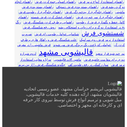
راهنمای استفاده از انواع ترمز فرش
راهنمای اصولی جمع کردن فرش
راهنمای انجام
دو گره ریشه فرش
راهنمای بسته بندی فرش دستباف
راهنمای بسته بندی فرش
ماشینی
راهنمای جلوگیری از بیدخوردگی فرش
راهنمای جلوگیری از رطوبت فرش
راهنمای جلوگیری از سر خوردن فرش
راهنمای خشک کردن فرش شسته
راهنمای
کامل حفظ و نگهداری فرش از رطوبت
راهنمایی برطرف کردن شکستگی فرش
رنگ
نخ در استفاده از دو گره برای زیبایی و استحکام ریشه
روش رفع شکستگی فرش
شستشوی فرش
شناسایی عوامل رطوبت زای فرش
ضرورت
استفاده از ترمز فرش روی سرامیک
علت شکستگی فرش و راهکار هاری برطرف
کردن آن
عواملی که باعث رنگ پریدگی فرش می شوند
فرش ماشینی را در معرض
قالیشویی مشهد
نور خورشید قرار ندهید
لزوم شیرازه
دوزی برای مقا.مت حاشیه فرش
ماشین آلات قالیشویی
مزایا و معایب استفاده از
ترمز فرش
موارد کمکی در رفع رطوبت کف
چگونه شکستگی فرش را از بین ببریم
قالیشویی ابریشم خراسان مشهد، عضو رسمی اتحادیه
قالیشویان مشهد، ارائه دهنده کلیه خدمات قالیشویی،
مبل شویی و ترمیم انواع فرش توسط نیروی کار حرفه
ای و کارخانه ای مجهز و اختصاصی.