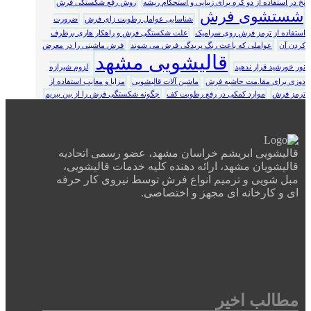
نخ در استفاده از دو گره برای زیبایی و استحکام ریشه
روش رفع شکستگی فرش
شستشوی فرش
شناسایی عوامل رطوبت زای فرش
ضرورت
استفاده از ترمز فرش روی سرامیک
علت شکستگی فرش و راهکار هاری برطرف
کردن آن
عواملی که باعث رنگ پریدگی فرش می شوند
فرش ماشینی را در معرض
قالیشویی مشهد
نور خورشید قرار ندهید
لزوم شیرازه
دوزی برای مقا.مت حاشیه فرش
ماشین آلات قالیشویی
مزایا و معایب استفاده از
ترمز فرش
موارد کمکی در رفع رطوبت کف
چگونه شکستگی فرش را از بین ببریم
قالیشویی ابریشم خراسان مشهد، عضو رسمی اتحادیه
قالیشویان مشهد، ارائه دهنده کلیه خدمات قالیشویی،
مبل شویی و ترمیم انواع فرش توسط نیروی کار حرفه
ای و کارخانه ای مجهز و اختصاصی.
مطالب اخیر