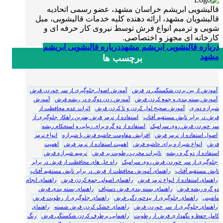
قالیشویی ابریشم خراسان مشهد، عضو رسمی اتحادیه
قالیشویان مشهد، ارائه دهنده کلیه خدمات قالیشویی، مبل
شویی و ترمیم انواع فرش توسط نیروی کار حرفه ای و
کارخانه ای مجهز و اختصاصی.
درباره قالیشویی ابریشم مشهد
درباره قالیشویی ابریشم
مشهد
برچسب ها
آموزش از بین بردن شکستگی در فرش
آموزش اصول جلوگیری از سر خوردن فرش
آموزش بسته بندی و جمع کردن فرش
آموزش زدن دوگره در ریشه فرش
آموزش
شیرازه دوزی
آموزش صحیح لول کردن و تا کردن فرش
اثرات عدم محافظت از
فرش در برابر تابش مستقیم آفتاب
استفاده از ترمز فرش بهترین راهکار جلوگیری از
سر خوردن فرش روی سرامیک
استفاده از دو گره برای زیبایی و استحکام ریشه
اصول استفاده از ترمز فرش
افزایش مقاومت حاشیه فرش با شیرازه
انواع ترمز
فرش
انواع شیرازه برای حاشیه فرش
اهمیت استفاده از ترمز فرش
اهمیت
استفاده از دو گره ریشه
تاثیرات مخرب رطوبت بر فرش
ترمیم شیرازه فرش
جلوگیری از سر خوردن فرش روی سرامیک
راه حل های محافظت از فرش در برابر
تابش مستقیم آفتاب
راهنمای آموزش محافظت از فرش در برابر تابش مستقیم آفتاب
راهنمای استفاده از انواع ترمز فرش
راهنمای اصولی جمع کردن فرش
راهنمای انجام
دو گره ریشه فرش
راهنمای بسته بندی فرش دستباف
راهنمای بسته بندی فرش
ماشینی
راهنمای جلوگیری از بیدخوردگی فرش
راهنمای جلوگیری از رطوبت فرش
راهنمای جلوگیری از سر خوردن فرش
راهنمای خشک کردن فرش شسته
راهنمای
کامل حفظ و نگهداری فرش از رطوبت
راهنمایی برطرف کردن شکستگی فرش
رنگ