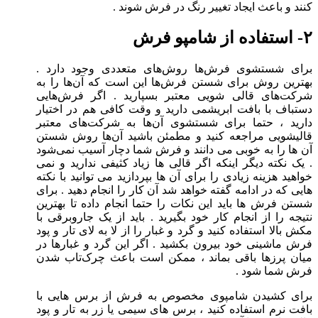
کنند و باعث ایجاد تغییر رنگ در فرش شوند .
۲- استفاده از شامپو فرش
برای شستشوی فرش‌ها روش‌های متعددی وجود دارد .
بهترین روش برای شستن فرش‌ها این است که آن‌ها را به
شرکت‌های قالی شویی معتبر بسپارید . اگر فرش‌هایی
دستباف با بافت ابریشمی دارید و وقت کافی هم در اختیار
دارید ، حتما برای شستشوی آن‌ها به شرکت‌های معتبر
قالیشویی مراجعه کنید و مطمئن باشید آن‌ها روش شستن
آن ها را به خوبی می دانند و فرش شما دچار آسیب نمی‌شود
. یک نکته دیگر اینکه اگر قالی ها زیاد کثیفی ندارید و نمی
خواهید هزینه زیادی را برای آن ها بپردازید می توانید با نکته
هایی که در ادامه گفته خواهد شد آن کار را انجام دهید . برای
شستن فرش ها باید این نکات را حتما انجام داده تا بهترین
نتیجه را از انجام کار خود بگیرید . باید از یک جاروبرقی با
مکش بالا استفاده کنید و گرد و غبار را از لا به لای تار و پود
فرش ماشینی خود بیرون بکشید . اگر این گرد و غبار‌ها در
میان پرز‌ها باقی بماند ، ممکن است باعث چرک‌تاب شدن
فرش شما شود .
برای کشیدن شامپوی مخصوص به فرش از برس هایی با
بافت نرم استفاده کنید ، برس های سیمی یا زر به تار و پود