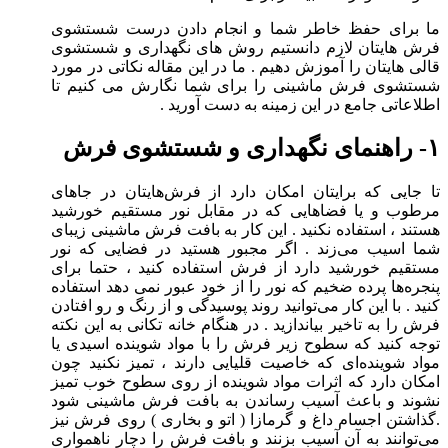
ما برای حفظ خاطر شما و انجام دادن درست شستشوی
فرش هایتان لازم دانستیم روش های نگهداری و شستشوی
قالی هایتان را آموزش دهیم . ما در این مقاله نکاتی در مورد
شستشوی فرش ماشینی را برای شما نگارش می کنیم تا
اطلاعاتی جامع در این زمینه به دست آورید .
۱- راهنمای نگهداری و شستشوی فرش
تا جایی که برایتان امکان دارد از فرش‌هایتان در جاهای
مرطوب و یا فضاهایی که در مقابل نور مستقیم خورشید
هستند ، استفاده نکنید . این کار به بافت فرش ماشینی زیبای
شما اسیب می‌زند . اگر مجبور هستید در فضایی که نور
مستقیم خورشید دارد از فرش استفاده کنید ، حتما برای
پنجره‌ها پرده ضخیم که نور را از خود عبور نمی دهد استفاده
کنید . با این کار می‌توانید روند پوسیدگی و از رنگ و رو افتادن
فرش را به تاخیر بیاندازید . در هنگام خانه تکانی به این نکته
توجه کنید که سطوح زیر فرش را با مواد شوینده اسیدی یا
مواد شوینده‌ای که خاصیت قلیایی دارند ، تمیز نکنید چون
امکان دارد که اثرات مواد شوینده از روی سطوح خوب تمیز
نشوند و باعث آسیب رساندن به بافت فرش ماشینی شود
.گذاشتن اجسام داغ و گرمازا ( اتو و بخاری ) روی فرش نیز
می‌توانند به آن آسیب بزنند و بافت فرش را دچار ناهمواری