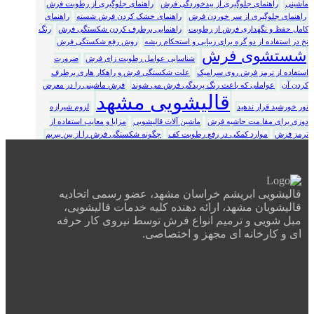
ماشینی
راهنمای جلوگیری از بیدخوردگی فرش
راهنمای جلوگیری از رطوبت فرش
راهنمای جلوگیری از سر خوردن فرش
راهنمای خشک کردن فرش شسته
راهنمای
کامل حفظ و نگهداری فرش از رطوبت
راهنمایی برطرف کردن شکستگی فرش
رنگ
نخ در استفاده از دو گره برای زیبایی و استحکام ریشه
روش رفع شکستگی فرش
شستشوی فرش
شناسایی عوامل رطوبت زای فرش
ضرورت
استفاده از ترمز فرش روی سرامیک
علت شکستگی فرش و راهکار هاری برطرف
کردن آن
عواملی که باعث رنگ پریدگی فرش می شوند
فرش ماشینی را در معرض
قالیشویی مشهد
نور خورشید قرار ندهید
لزوم شیرازه
دوزی برای مقا.مت حاشیه فرش
ماشین آلات قالیشویی
مزایا و معایب استفاده از
ترمز فرش
موارد کمکی در رفع رطوبت کف
چگونه شکستگی فرش را از بین ببریم
قالیشویی ابریشم خراسان مشهد، عضو رسمی اتحادیه
قالیشویان مشهد، ارائه دهنده کلیه خدمات قالیشویی،
مبل شویی و ترمیم انواع فرش توسط نیروی کار حرفه
ای و کارخانه ای مجهز و اختصاصی.