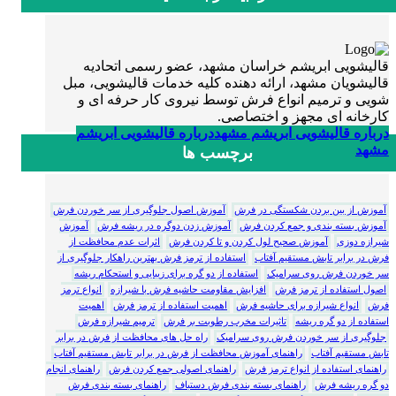
قالیشویی ابریشم خراسان مشهد، عضو رسمی اتحادیه
قالیشویان مشهد، ارائه دهنده کلیه خدمات قالیشویی، مبل
شویی و ترمیم انواع فرش توسط نیروی کار حرفه ای و
کارخانه ای مجهز و اختصاصی.
درباره قالیشویی ابریشم مشهد
درباره قالیشویی ابریشم
مشهد
برچسب ها
آموزش از بین بردن شکستگی در فرش
آموزش اصول جلوگیری از سر خوردن فرش
آموزش بسته بندی و جمع کردن فرش
آموزش زدن دوگره در ریشه فرش
آموزش
شیرازه دوزی
آموزش صحیح لول کردن و تا کردن فرش
اثرات عدم محافظت از
فرش در برابر تابش مستقیم آفتاب
استفاده از ترمز فرش بهترین راهکار جلوگیری از
سر خوردن فرش روی سرامیک
استفاده از دو گره برای زیبایی و استحکام ریشه
اصول استفاده از ترمز فرش
افزایش مقاومت حاشیه فرش با شیرازه
انواع ترمز
فرش
انواع شیرازه برای حاشیه فرش
اهمیت استفاده از ترمز فرش
اهمیت
استفاده از دو گره ریشه
تاثیرات مخرب رطوبت بر فرش
ترمیم شیرازه فرش
جلوگیری از سر خوردن فرش روی سرامیک
راه حل های محافظت از فرش در برابر
تابش مستقیم آفتاب
راهنمای آموزش محافظت از فرش در برابر تابش مستقیم آفتاب
راهنمای استفاده از انواع ترمز فرش
راهنمای اصولی جمع کردن فرش
راهنمای انجام
دو گره ریشه فرش
راهنمای بسته بندی فرش دستباف
راهنمای بسته بندی فرش